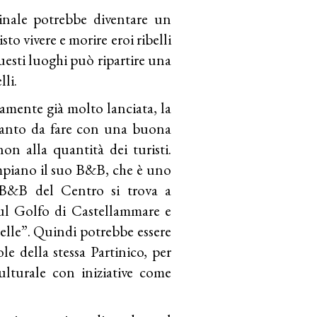
nale potrebbe diventare un
sto vivere e morire eroi ribelli
questi luoghi può ripartire una
lli.
camente già molto lanciata, la
 tanto da fare con una buona
on alla quantità dei turisti.
empiano il suo B&B, che è uno
l B&B del Centro si trova a
 sul Golfo di Castellammare e
ibelle”. Quindi potrebbe essere
le della stessa Partinico, per
ulturale con iniziative come