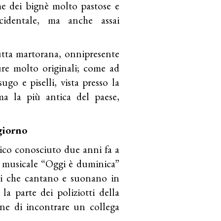
me dei bignè molto pastose e
cidentale, ma anche assai
utta martorana, onnipresente
gure molto originali; come ad
ugo e piselli, vista presso la
 ma la più antica del paese,
giorno
ico conosciuto due anni fa a
 musicale “Oggi è duminica”
li che cantano e suonano in
la parte dei poliziotti della
one di incontrare un collega