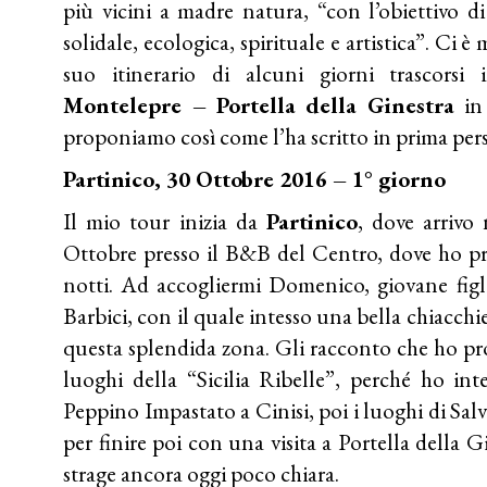
più vicini a madre natura, “con l’obiettivo d
solidale, ecologica, spirituale e artistica”. Ci 
suo itinerario di alcuni giorni trascorsi
Montelepre – Portella della Ginestra
in
proponiamo così come l’ha scritto in prima per
Partinico, 30 Ottobre 2016 – 1° giorno
Il mio tour inizia da
Partinico
, dove arrivo
Ottobre presso il B&B del Centro, dove ho p
notti. Ad accogliermi Domenico, giovane figl
Barbici, con il quale intesso una bella chiacchie
questa splendida zona. Gli racconto che ho pr
luoghi della “Sicilia Ribelle”, perché ho inte
Peppino Impastato a Cinisi, poi i luoghi di Sa
per finire poi con una visita a Portella della
strage ancora oggi poco chiara.