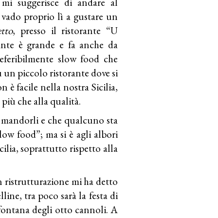
i suggerisce di andare al
, vado proprio lì a gustare un
etto
, presso il ristorante “U
rante è grande e fa anche da
preferibilmente slow food che
u un piccolo ristorante dove si
 è facile nella nostra Sicilia,
più che alla qualità.
 e mandorli e che qualcuno sta
ow food”; ma si è agli albori
cilia, soprattutto rispetto alla
n ristrutturazione mi ha detto
ine, tra poco sarà la festa di
 fontana degli otto cannoli. A