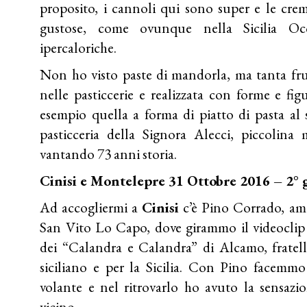
proposito, i cannoli qui sono super e le cre
gustose, come ovunque nella Sicilia Oc
ipercaloriche.
Non ho visto paste di mandorla, ma tanta fr
nelle pasticcerie e realizzata con forme e fi
esempio quella a forma di piatto di pasta al s
pasticceria della Signora Alecci, piccolina
vantando 73 anni storia.
Cinisi e Montelepre 31 Ottobre 2016 – 2° 
Ad accogliermi a
Cinisi
c’è Pino Corrado, am
San Vito Lo Capo, dove girammo il videoclip
dei “Calandra e Calandra” di Alcamo, fratel
siciliano e per la Sicilia. Con Pino facemmo 
volante e nel ritrovarlo ho avuto la sensazi
vicino.