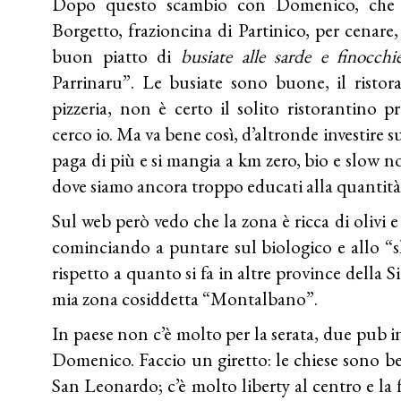
Dopo questo scambio con Domenico, che m
Borgetto, frazioncina di Partinico, per cenare
buon piatto di
busiate alle sarde e finocchi
Parrinaru”. Le busiate sono buone, il risto
pizzeria, non è certo il solito ristorantino 
cerco io. Ma va bene così, d’altronde investire s
paga di più e si mangia a km zero, bio e slow non
dove siamo ancora troppo educati alla quantità 
Sul web però vedo che la zona è ricca di olivi
cominciando a puntare sul biologico e allo “sl
rispetto a quanto si fa in altre province della Si
mia zona cosiddetta “Montalbano”.
In paese non c’è molto per la serata, due pub i
Domenico. Faccio un giretto: le chiese sono bell
San Leonardo; c’è molto liberty al centro e la