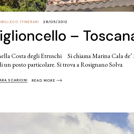
BILI
,
ECO ITINERARI
28/05/2012
iglioncello – Toscan
ella Costa degli Etruschi Si chiama Marina Cala de’ M
 di un posto particolare. Si trova a Rosignano Solva
ARA SCARIONI
READ MORE