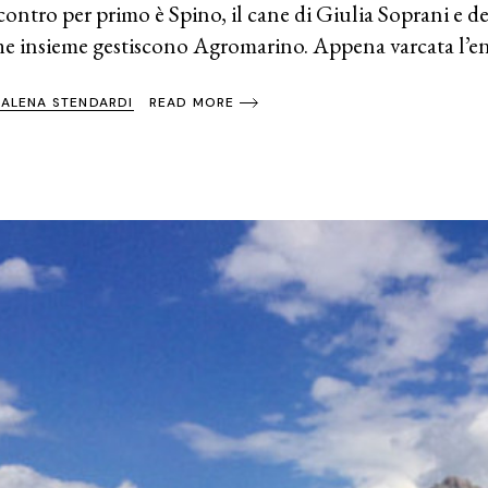
ncontro per primo è Spino, il cane di Giulia Soprani e
he insieme gestiscono Agromarino. Appena varcata l’ent
ALENA STENDARDI
READ MORE