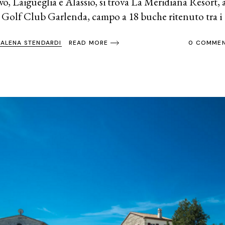
o, Laigueglia e Alassio, si trova La Meridiana Resort, 
l Golf Club Garlenda, campo a 18 buche ritenuto tra i 
ALENA STENDARDI
0 COMME
READ MORE