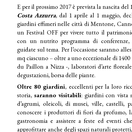
E per il prossimo 2017 è prevista la nascita del 
Costa Azzurra
, dal 1 aprile al 1 maggio, de
giardini effimeri nelle città di Mentone, Cann
un Festival OFF per vivere tutto il patrimoni
con un nutrito programma di conferenze, m
guidate sul tema. Per l’occasione saranno allest
mq ciascuno – oltre a uno eccezionale di 1400
du Paillon a Nizza -, laboratori d’arte floreale
degustazioni, borsa delle piante.
Oltre 80 giardini
, eccellenti per la loro ri
storia,
saranno visitabili
: giardini con vista
d’agrumi, oleicoli, di musei, ville, castelli, 
conoscere i produttori di fiori da profumo, la
gastronomia e assistere a feste ed eventi c
approfittare anche degli spazi naturali protett