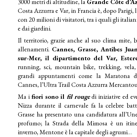
3000 metri di altitudine, la
Grande Côte d’A
Costa Azzurra e Var, in Francia è, dopo Parigi, 
con 20 milioni di visitatori, tra i quali gli italia
e dai giardini.
Il territorio, grazie anche al suo clima mite, 
allenamenti.
Cannes, Grasse, Antibes Juan
sur-Mer, il dipartimento del Var, Ester
running, sci, mountain bike, trekking, vela, 
grandi appuntamenti come la Maratona de
Cannes, l’Ultra Trail Costa Azzurra Mercantour
Ma i
fiori sono il
fil rouge
di iniziative ed ev
Nizza durante il carnevale fa la celebre batta
Grasse ha presentato una candidatura all’Un
profumo; la Strada della Mimosa è un itiner
inverno, Mentone è la capitale degli agrumi…