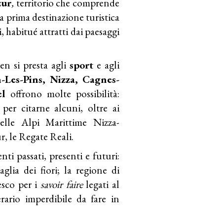
zur
,
territorio che comprende
la prima destinazione turistica
ni, habitué attratti dai paesaggi
ben si presta agli
sport
e agli
-Les-Pins, Nizza, Cagnes-
el
offrono molte possibilità:
per citarne alcuni, oltre ai
lle Alpi Marittime Nizza-
, le Regate Reali.
enti passati, presenti e futuri:
glia dei fiori; la regione di
esco per i
savoir faire
legati al
ario imperdibile da fare in