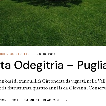
BILI
,
ECO STRUTTURE
30/10/2014
ta Odegitria – Pugli
 un’oasi di tranquillità Circondata da vigneti, nella Val
eria ristrutturata quattro anni fa da Giovanni Conserv
ZIONE ECOTURISMONLINE
READ MORE