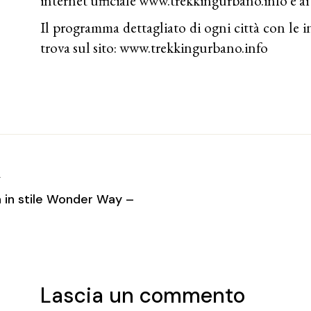
internet ufficiale
www.trekkingurbano.info
e ai
Il programma dettagliato di ogni città con le i
trova sul sito:
www.trekkingurbano.info
T
 in stile Wonder Way –
Lascia un commento