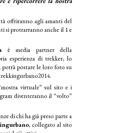
re e ripercorrere la nostra
ttà offriranno agli amanti del
ti si protrarranno anche il 1 e
lia
è media partner della
ia esperienza di trekker, lo
 potrà postare le loro foto su
#trekkingurbano2014.
mostra virtuale” sul sito e i
gram diventeranno il “volto”
ze di chi ha già preso parte a
kingurbano
, collegato al sito