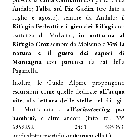
Andalo;
l’alba sul Piz Gadin
(tre date a
luglio e agosto), sempre da Andalo; il
Rifugio Pedrotti
e il
giro dei Rifugi
con
partenza da Molveno;
in notturna al
Rifugio Croz
sempre da Molveno e
Vivi la
natura e il gusto dei sapori di
Montagna
con partenza da Fai della
Paganella.
Inoltre, le Guide Alpine propongono
escursioni come quelle dedicate
all’acqua
vite
, alla
lettura delle stelle
nel Rifugio
La Montanara o
all’
orienteering
per
bambini,
e altre ancora (info: tel. 335
6959252 – 0461 585353,
guidealpine@visitdolomitipaganella.it
).