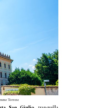
Mimmo Torrese
rta San Giulio
, tranquilla