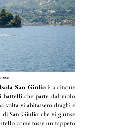
rrese
Isola San Giulio
è a cinque
i battelli che parte dal molo
a volta vi abitassero draghi e
za di San Giulio che vi giunse
antello come fosse un tappeto