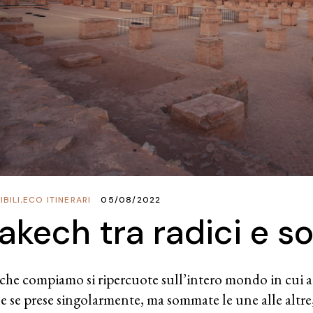
BILI
,
ECO ITINERARI
05/08/2022
akech tra radici e so
che compiamo si ripercuote sull’intero mondo in cui 
le se prese singolarmente, ma sommate le une alle altr