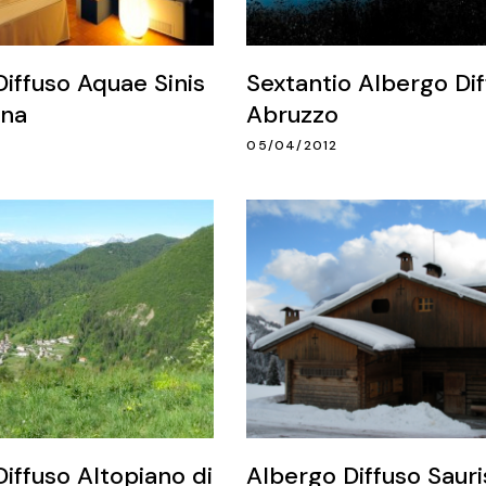
iffuso Aquae Sinis
Sextantio Albergo Di
gna
Abruzzo
05/04/2012
iffuso Altopiano di
Albergo Diffuso Sauri