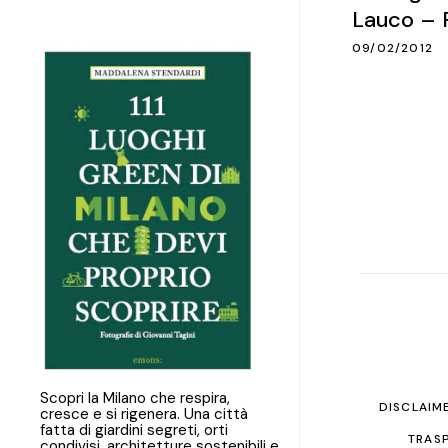
Lauco – F
09/02/2012
Scopri la Milano che respira,
DISCLAIM
cresce e si rigenera. Una città
fatta di giardini segreti, orti
TRASP
condivisi, architetture sostenibili e