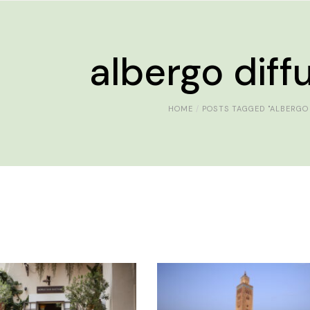
albergo diff
HOME
POSTS TAGGED "ALBERGO