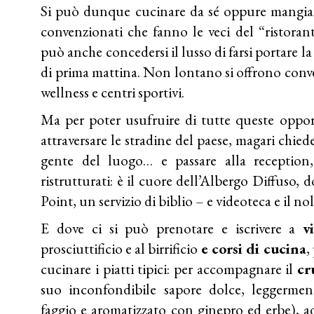
Si può dunque cucinare da sé oppure mangiare 
convenzionati che fanno le veci del “ristorant
può anche concedersi il lusso di farsi portare la
di prima mattina. Non lontano si offrono conve
wellness e centri sportivi.
Ma per poter usufruire di tutte queste opport
attraversare le stradine del paese, magari chie
gente del luogo… e passare alla reception,
ristrutturati: è il cuore dell’Albergo Diffuso, 
Point, un servizio di biblio – e videoteca e il no
E dove ci si può prenotare e iscrivere a
v
prosciuttificio e al birrificio
e corsi di cucina
,
cucinare i piatti tipici: per accompagnare il
cr
suo inconfondibile sapore dolce, leggerme
faggio e aromatizzato con ginepro ed erbe), a