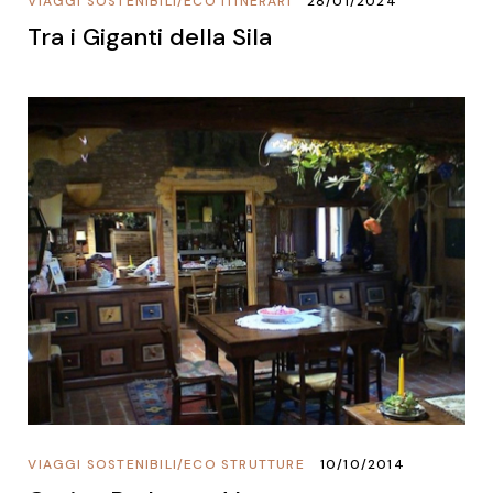
VIAGGI SOSTENIBILI
/
ECO ITINERARI
28/01/2024
Tra i Giganti della Sila
VIAGGI SOSTENIBILI
/
ECO STRUTTURE
10/10/2014