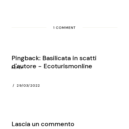
1 COMMENT
Pingback:
Basilicata in scatti
d'autore - Ecoturismonline
REPLY
29/03/2022
Lascia un commento