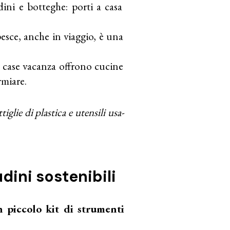
dini e botteghe: porti a casa
pesce, anche in viaggio, è una
 e case vacanza offrono cucine
rmiare.
iglie di plastica e utensili usa-
dini sostenibili
n piccolo kit di strumenti