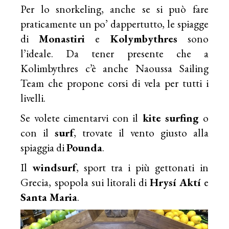
Per lo snorkeling, anche se si può fare
praticamente un po’ dappertutto, le spiagge
di
Monastiri
e
Kolymbythres
sono
l’ideale. Da tener presente che a
Kolimbythres c’è anche Naoussa Sailing
Team che propone corsi di vela per tutti i
livelli.
Se volete cimentarvi con il
kite surfing
o
con il
surf
, trovate il vento giusto alla
spiaggia di
Pounda
.
Il
windsurf
, sport tra i più gettonati in
Grecia, spopola sui litorali di
Hrysí Aktí
e
Santa Maria
.