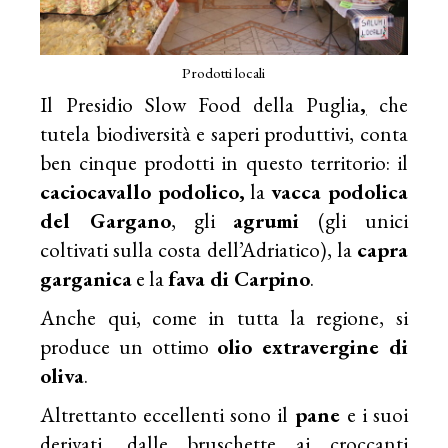
Prodotti locali
Il
Presidio Slow Food della Puglia
,
che
tutela biodiversità e saperi produttivi, conta
ben cinque prodotti in questo territorio: il
caciocavallo podolico,
la
vacca podolica
del Gargano
, gli
agrumi
(gli unici
coltivati sulla costa dell’Adriatico), la
capra
garganica
e la
fava di Carpino
.
Anche qui, come in tutta la regione, si
produce un ottimo
olio extravergine di
oliva
.
Altrettanto eccellenti sono il
pane
e i suoi
derivati, dalle bruschette ai croccanti