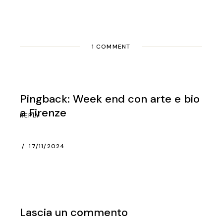
1 COMMENT
Pingback:
Week end con arte e bio
a Firenze
REPLY
17/11/2024
Lascia un commento