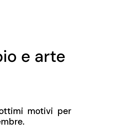
o e arte
ttimi motivi per
embre.