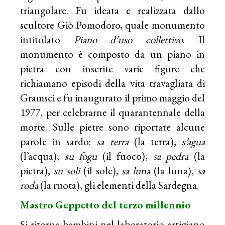
triangolare. Fu ideata e realizzata dallo
scultore Giò Pomodoro, quale monumento
intitolato
Piano d’uso collettivo
. Il
monumento è composto da un piano in
pietra con inserite varie figure che
richiamano episodi della vita travagliata di
Gramsci e fu inaugurato il primo maggio del
1977, per celebrarne il quarantennale della
morte. Sulle pietre sono riportate alcune
parole in sardo:
sa terra
(la terra),
s’agua
(l’acqua),
su fogu
(il fuoco),
sa pedra
(la
pietra),
su soli
(il sole),
sa luna
(la luna),
sa
roda
(la ruota), gli elementi della Sardegna.
Mastro Geppetto del terzo millennio
Si ritorna bambini nel laboratorio artigiano