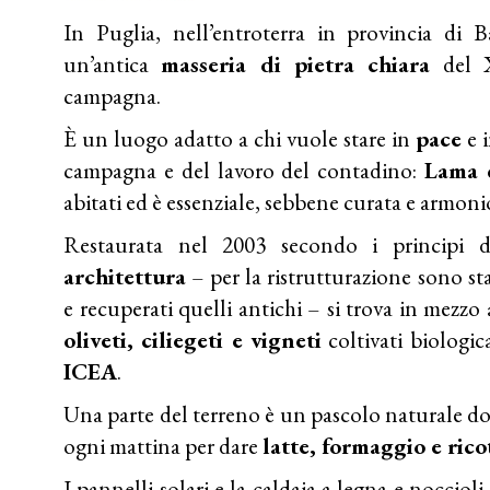
In Puglia, nell’entroterra in provincia di 
un’antica
masseria di pietra chiara
del X
campagna.
È un luogo adatto a chi vuole stare in
pace
e 
campagna e del lavoro del contadino:
Lama 
abitati ed è essenziale, sebbene curata e armonios
Restaurata nel 2003 secondo i principi 
architettura
– per la ristrutturazione sono stat
e recuperati quelli antichi – si trova in mezzo
oliveti, ciliegeti e vigneti
coltivati biologi
ICEA
.
Una parte del terreno è un pascolo naturale d
ogni mattina per dare
latte, formaggio e rico
I pannelli solari e la caldaia a legna e nocciol