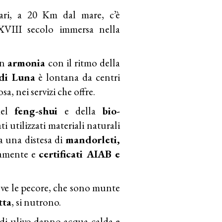
Bari, a 20 Km dal mare, c’è
VIII secolo immersa nella
in
armonia
con il ritmo della
di Luna
è lontana da centri
a, nei servizi che offre.
del
feng-shui
e della
bio-
i utilizzati materiali naturali
 a una distesa di
mandorleti,
camente e
certificati AIAB e
ove le pecore, che sono munte
tta
, si nutrono.
i di ulivo danno acqua calda e