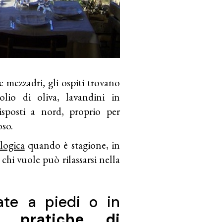
e mezzadri, gli ospiti trovano
olio di oliva, lavandini in
disposti a nord, proprio per
oso.
logica
quando è stagione, in
hi vuole può rilassarsi nella
ate a piedi o in
ni pratiche di