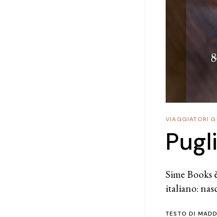
VIAGGIATORI G
Pugl
Sime Books è 
italiano: nas
TESTO DI
MADD