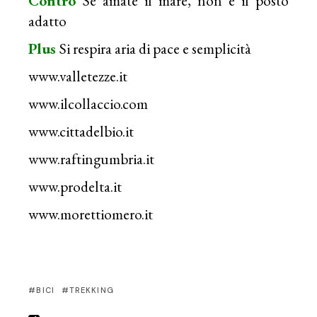
Contro
Se amate il mare, non è il posto
adatto
Plus
Si respira aria di pace e semplicità
www.valletezze.it
www.ilcollaccio.com
www.cittadelbio.it
www.raftingumbria.it
www.prodelta.it
www.morettiomero.it
BICI
TREKKING