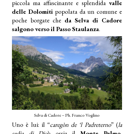
piccola ma affascinante e splendida
valle
delle Dolomiti
popolata da un comune e
poche borgate che
da Selva di Cadore
salgono verso il Passo Staulanza
.
Selva di Cadore – Ph. Franco Voglino
Uno è lui: il “
caregòn de ‘l Padreterno
” (
la
sedia di Dio
): ossia il
Monte Pelmo
,