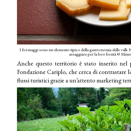
I formaggi sono un elemento tipico della gastronomia delle vall
assaggiare per la loro bontà © Mi
Anche questo territorio è stato inserito nel 
Fondazione Cariplo, che cerca di contrastare 
flussi turistici grazie a un’attento marketing terr