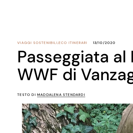
VIAGGI SOSTENIBILI
,
ECO ITINERARI
13/10/2020
Passeggiata al
WWF di Vanza
TESTO DI
MADDALENA STENDARDI