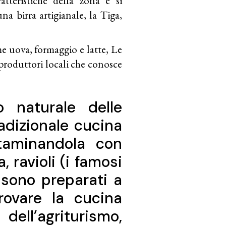
tteristiche della zona e si
na birra artigianale, la Tiga,
 uova, formaggio e latte, Le
 produttori locali che conosce
 naturale delle
radizionale cucina
taminandola con
 ravioli (i famosi
e sono preparati a
rovare la cucina
dell’
agriturismo,