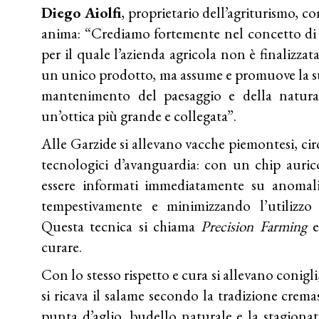
Diego Aiolfi
, proprietario dell’agriturismo, co
anima: “Crediamo fortemente nel concetto di 
per il quale l’azienda agricola non è finalizzat
un unico prodotto, ma assume e promuove la su
mantenimento del paesaggio e della natura
un’ottica più grande e collegata”.
Alle Garzide si allevano vacche piemontesi, ci
tecnologici d’avanguardia: con un chip aurico
essere informati immediatamente su anomal
tempestivamente e minimizzando l’utilizzo d
Questa tecnica si chiama
Precision Farming
e
curare.
Con lo stesso rispetto e cura si allevano conigli
si ricava il salame secondo la tradizione cremas
punta d’aglio, budello naturale e la stagionat