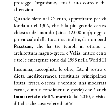
protegge l’organismo, con il suo corredo di 
alterazioni.
Quando siete nel
Cilento
, approfittate per vi
fondata nel 1306, che è la più grande certosa
chiostro del mondo (circa 12.000 mq); oggi 
provinciale della Lucania. Inoltre, da non perde
Paestum,
che ha tre templi in ottime co
architettura magno-greca; e
Velia
, antico cen
e tre le emergenze sono dal 1998 nella World H
Insomma, raccogliete le olive, fate il vostro 
dieta mediterranea
(costituita principalmen
frutta fresca o secca, e verdure, una moderata 
carne, e molti condimenti e spezie) che è anc
Immateriale dell’Umanità
dal 2010, e visit
d’Italia: che cosa volete di più?