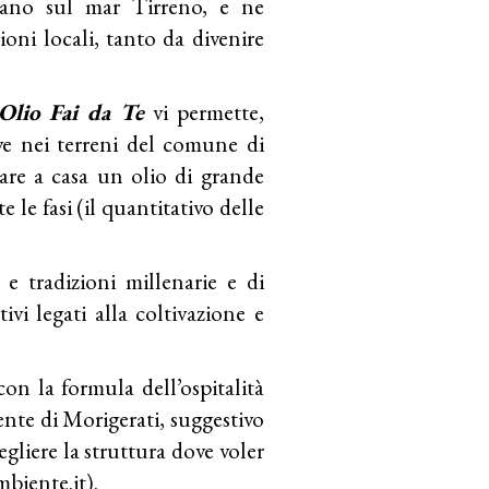
ciano sul mar Tirreno, e ne
ioni locali, tanto da divenire
Olio Fai da Te
vi permette,
ive nei terreni del comune di
are a casa un
olio
di grande
 le fasi (il quantitativo delle
i e tradizioni millenarie e di
vi legati alla coltivazione e
on la formula dell’ospitalità
iente di
Morigerati
, suggestivo
egliere la struttura dove voler
mbiente.it
).