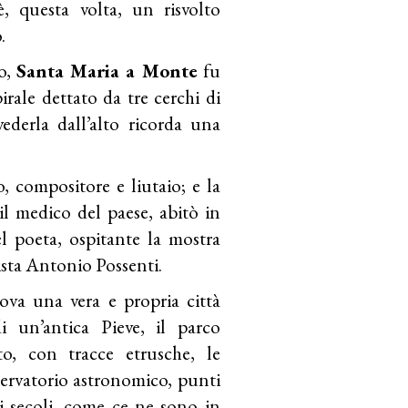
è, questa volta, un risvolto
.
to,
Santa Maria a Monte
fu
rale dettato da tre cerchi di
derla dall’alto ricorda una
o, compositore e liutaio; e la
il medico del paese, abitò in
l poeta, ospitante la mostra
tista Antonio Possenti.
ova una vera e propria città
i un’antica Pieve, il parco
o, con tracce etrusche, le
sservatorio astronomico, punti
ei secoli, come ce ne sono in