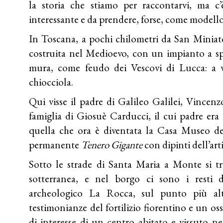
la storia che stiamo per raccontarvi, ma c’
interessante e da prendere, forse, come modello
In Toscana, a pochi chilometri da San Minia
costruita nel Medioevo, con un impianto a spi
mura, come feudo dei Vescovi di Lucca: a ve
chiocciola.
Qui visse il padre di Galileo Galilei, Vincenz
famiglia di Giosuè Carducci, il cui padre era 
quella che ora è diventata la Casa Museo de
permanente
Tenero Gigante
con dipinti dell’ar
Sotto le strade di Santa Maria a Monte si tr
sotterranea, e nel borgo ci sono i resti d
archeologico La Rocca, sul punto più alt
testimonianze del fortilizio fiorentino e un o
di interesse di un centro abitato e vissuto n