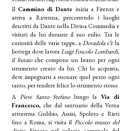
Il
Cammino di Dante
inizia a Firenze e
arriva a Ravenna, percorrendo i luoghi
descritti da Dante nella Divina Commedia e
visitati da lui durante il suo esilio. Tra le
curiosità delle varie tappe, a
Dovadola
c’è la
bottega dove lavora
Luigi
Foscolo Lombardi
,
il liutaio
che compone un brano per ogni
strumento creato da lui. Chi lo acquista,
deve impegnarsi a suonare quel pezzo ogni
tanto, per rendere felice lo strumento stesso.
A
Pieve Santo Stefano
lungo la
Via di
Francesco,
che dal santuario della Verna
attraversa Gubbio, Assisi, Spoleto e Rieti
fino a Roma, si visita il
Piccolo museo del
diario
. Situato nel palazzo comunale del