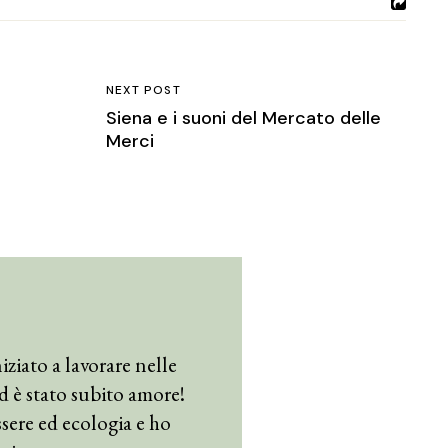
NEXT POST
Siena e i suoni del Mercato delle
Merci
iziato a lavorare nelle
 ed è stato subito amore!
sere ed ecologia e ho