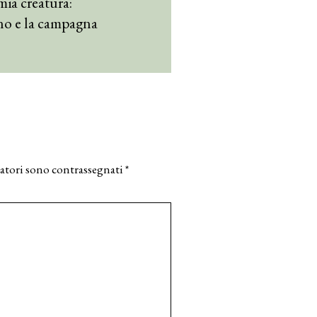
mia creatura:
no e la campagna
atori sono contrassegnati
*