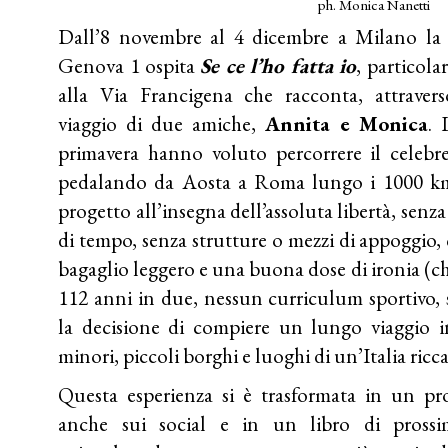
ph. Monica Nanetti
Dall’8 novembre al 4 dicembre a Milano la 
Genova 1 ospita
Se ce l’ho fatta io
, particola
alla Via Francigena che racconta, attraver
viaggio di due amiche,
Annita e Monica
. 
primavera hanno voluto percorrere il celebre
pedalando da Aosta a Roma lungo i 1000 k
progetto all’insegna dell’assoluta libertà, senza
di tempo, senza strutture o mezzi di appoggio, 
bagaglio leggero e una buona dose di ironia (che
112 anni in due, nessun curriculum sportivo, s
la decisione di compiere un lungo viaggio in 
minori, piccoli borghi e luoghi di un’Italia ricca
Questa esperienza si è trasformata in un pr
anche sui social e in un libro di prossi