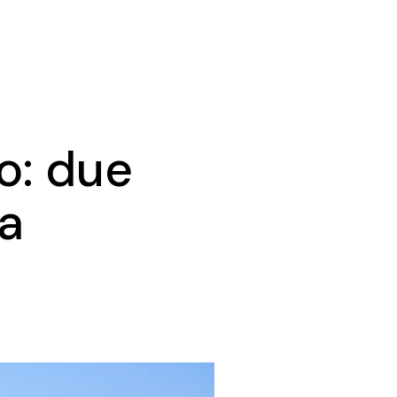
o: due
ia