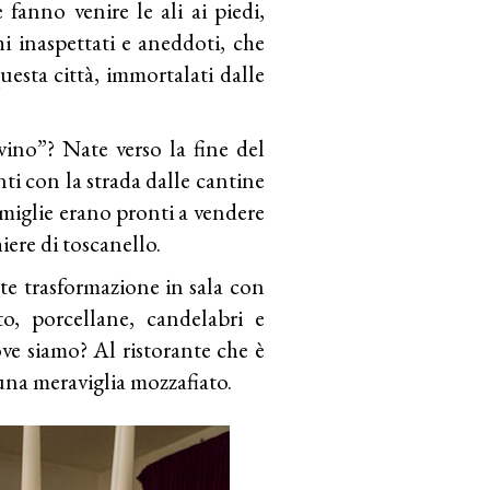
anno venire le ali ai piedi,
ghi inaspettati e aneddoti, che
questa città, immortalati dalle
ino”? Nate verso la fine del
i con la strada dalle cantine
 famiglie erano pronti a vendere
iere di toscanello.
nte trasformazione in sala con
to, porcellane, candelabri e
Dove siamo? Al ristorante che è
 una meraviglia mozzafiato.