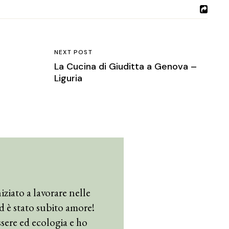
NEXT POST
La Cucina di Giuditta a Genova –
Liguria
iziato a lavorare nelle
 ed è stato subito amore!
sere ed ecologia e ho