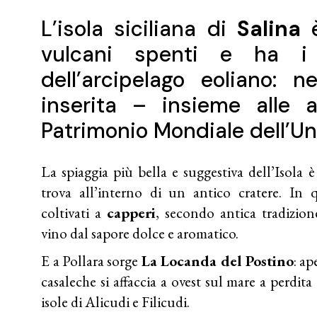
L’isola siciliana di
Salina
è
vulcani spenti e ha i r
dell’arcipelago eoliano: 
inserita – insieme alle a
Patrimonio Mondiale dell’U
La spiaggia più bella e suggestiva dell’Isola 
trova all’interno di un antico cratere. In q
coltivati a
capperi
, secondo antica tradizio
vino dal sapore dolce e aromatico.
E a Pollara sorge
La Locanda del Postino
: ap
casaleche si affaccia a ovest sul mare a perdita
isole di Alicudi e Filicudi.