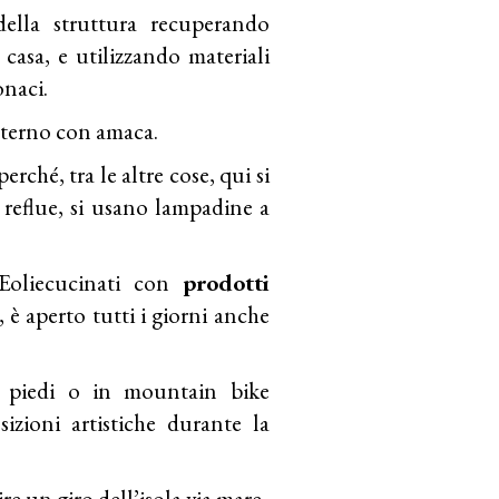
della struttura recuperando
 casa, e utilizzando materiali
onaci.
sterno con amaca.
erché, tra le altre cose, qui si
e reflue, si usano lampadine a
e Eoliecucinati con
prodotti
, è aperto tutti i giorni anche
 a piedi o in mountain bike
sizioni artistiche durante la
e un giro dell’isola via mare.