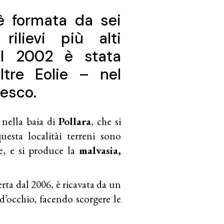
 formata da sei
ilievi più alti
nel 2002 è stata
ltre Eolie – nel
nesco.
è nella baia di
Pollara
, che si
uesta localitài terreni sono
ne, e si produce la
malvasia,
erta dal 2006, è ricavata da un
 d’occhio, facendo scorgere le