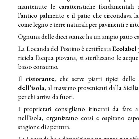
mantenute le caratteristiche fondamentali 
l’antico palmento e il patio che circondava la
come legno e terre naturali per pavimenti e int
Ognuna delle dieci stanze ha un ampio patio e
La Locanda del Postino è certificata
Ecolabel
p
ricicla l’acqua piovana, si sterilizzano le acqu
basso consumo.
Il
ristorante
, che serve piatti tipici dell
dell’isola
, al massimo provenienti dalla Sicilia
per chi arriva da fuori.
I proprietari consigliano itinerari da fare
nell’isola, organizzano corsi e ospitano espo
stagione di apertura.
La Locanda ha a disposizione un gozzo per offrir