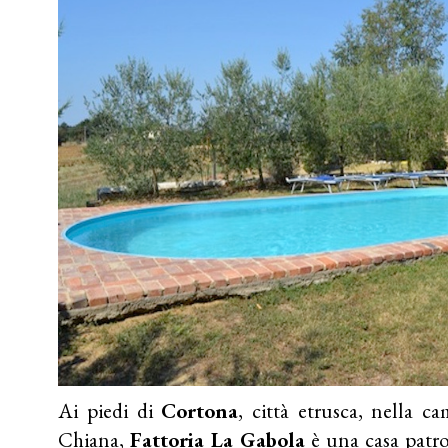
Ai piedi di
Cortona
, città etrusca, nella c
Chiana,
Fattoria La Gabola
è una casa patr