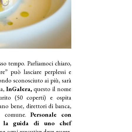
sso tempo. Parliamoci chiaro,
re” può lasciare perplessi e
mondo sconosciuto ai più, sarà
ma,
InGalera,
questo il nome
aurito (50 coperti) e ospita
ano bene, direttori di banca,
te comune.
Personale con
e la guida di uno chef
e ogni executive deve essere,