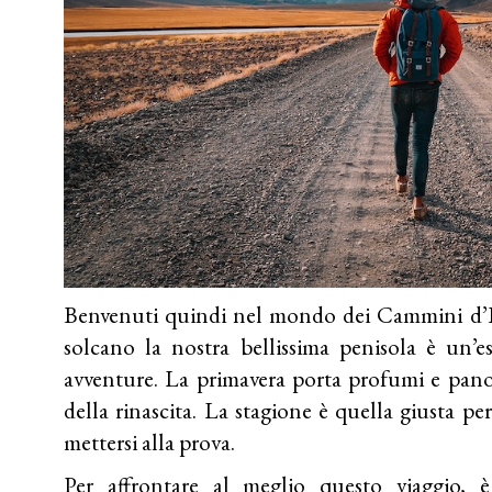
Benvenuti quindi nel mondo dei Cammini d’Ital
solcano la nostra bellissima penisola è un’es
avventure. La primavera porta profumi e pan
della rinascita. La stagione è quella giusta 
mettersi alla prova.
Per affrontare al meglio questo viaggio, è 