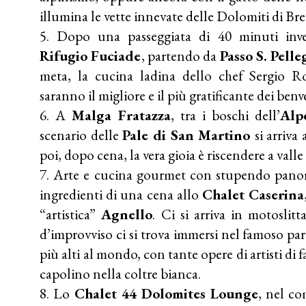
illumina le vette innevate delle Dolomiti di Bre
Dopo una passeggiata di 40 minuti invec
Rifugio Fuciade
, partendo da
Passo S. Pelle
meta, la cucina ladina dello chef Sergio Ro
saranno il migliore e il più gratificante dei benv
A
Malga Fratazza
, tra i boschi dell’
Alp
scenario delle
Pale di San Martino
si arriva
poi, dopo cena, la vera gioia è riscendere a valle 
Arte e cucina gourmet con stupendo panor
ingredienti di una cena allo
Chalet Caserina
“artistica”
Agnello
. Ci si arriva in motoslit
d’improvviso ci si trova immersi nel famoso pa
più alti al mondo, con tante opere di artisti di
capolino nella coltre bianca.
Lo
Chalet 44 Dolomites Lounge
, nel co