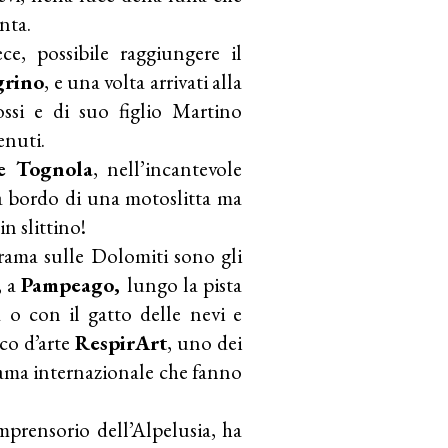
nta.
e, possibile raggiungere il
grino
, e una volta arrivati alla
ssi e di suo figlio Martino
enuti.
e Tognola
, nell’incantevole
 a bordo di una motoslitta ma
in slittino!
ama sulle Dolomiti sono gli
, a
Pampeago,
lungo la pista
ta o con il gatto delle nevi e
rco d’arte
RespirArt
, uno dei
 fama internazionale che fanno
mprensorio dell’Alpelusia, ha