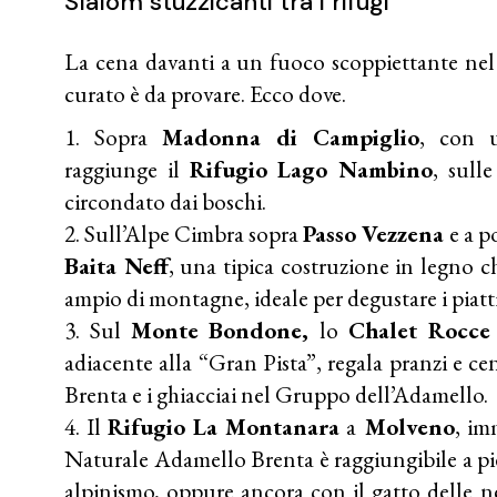
Slalom stuzzicanti tra i rifugi
La cena davanti a un fuoco scoppiettante nel
curato è da provare. Ecco dove.
Sopra
Madonna di Campiglio
, con u
raggiunge il
Rifugio Lago Nambino
, sull
circondato dai boschi.
Sull’Alpe Cimbra sopra
Passo Vezzena
e a p
Baita Neff
, una tipica costruzione in legno c
ampio di montagne, ideale per degustare i piatti
Sul
Monte Bondone,
lo
Chalet Rocce
adiacente alla “Gran Pista”, regala pranzi e ce
Brenta e i ghiacciai nel Gruppo dell’Adamello.
Il
Rifugio La Montanara
a
Molveno
, im
Naturale Adamello Brenta è raggiungibile a pied
alpinismo, oppure ancora con il gatto delle ne