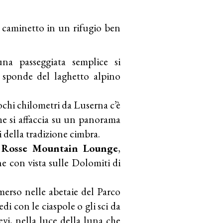
 caminetto in un rifugio ben
na passeggiata semplice si
e sponde del laghetto alpino
ochi chilometri da Luserna c’è
he si affaccia su un panorama
 della tradizione cimbra.
 Rosse Mountain Lounge
,
ne con vista sulle Dolomiti di
merso nelle abetaie del Parco
i con le ciaspole o gli sci da
vi, nella luce della luna che