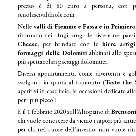
prezzo è di 80 euro a persona, con pre
scuolascivaldisole.com
Nelle
valli di Fiemme e Fassa e in Primiero
ritornano nei rifugi lungo le piste e nei pae
Cheese
, per brindare con le
birre artig
formaggi delle Dolomiti
abbinati allo spu
più spettacolari paesaggi dolomitici.
Diversi appuntamenti, come divertenti e golo
svolgono in quota al tramonto (
Taste the 
aperitivi in caseificio, le occasioni dedicate al
per i più piccoli.
E il 1 febbraio 2020 sull’Altopiano di
Brenton
chi vuole conoscere da vicino i sapori più antic
per chi nel cuore dell’inverno, non vuole rinu