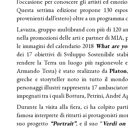
l’occasione per conoscere gli artisti ed emozio
Questa settima edizione propone 130 esposit
provenienti dall’estero) oltre a un programma c
Lavazza, gruppo multibrand con più di 120 an
nella promozioni delle arti e partner di MIA, pa
le immagini del calendario 2018
What are yo
dei 17 obiettivi di Sviluppo Sostenibile stab
rendere la Terra un luogo più ragionevole en
Armando Testa) è stato realizzato da
Platon
greche e storyteller noto in tutto il mondo 
personaggi illustri: rappresenta 17 ambasciatori
impegnati tra i quali Bottura, Petrini, André Ag
Durante la visita alla fiera, ci ha colpito pa
famosa interprete di ritratti ai protagonisti mo
suo progetto
“Portrait”
,
e il suo “
Verdi on 