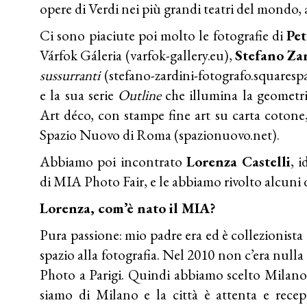
opere di Verdi nei più grandi teatri del mondo, a
Ci sono piaciute poi molto le fotografie di
Pet
Várfok Gáleria (varfok-gallery.eu),
Stefano Za
sussurranti
(
stefano-zardini-fotografo.squaresp
e la sua serie
Outline
che illumina la geometri
Art déco, con stampe fine art su carta cotone,
Spazio Nuovo di Roma (
spazionuovo.net).
Abbiamo poi incontrato
Lorenza Castelli
, 
di MIA Photo Fair, e le abbiamo rivolto alcun
Lorenza, com’è nato il MIA?
Pura passione: mio padre era ed è collezionista 
spazio alla fotografia. Nel 2010 non c’era nulla 
Photo a Parigi. Quindi abbiamo scelto Milano 
siamo di Milano e la città è attenta e recepi