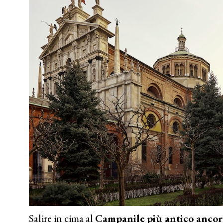
Salire in cima al
Campanile
più antico ancor