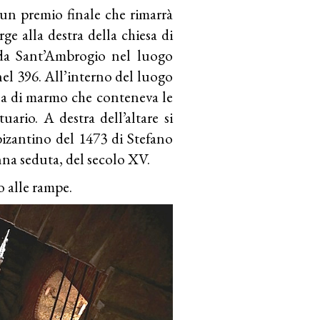
n un premio finale che rimarrà
ge alla destra della chiesa di
a da Sant’Ambrogio nel luogo
nel 396. All’interno del luogo
cassa di marmo che conteneva le
uario. A destra dell’altare si
izantino del 1473 di Stefano
nna seduta, del secolo XV.
o alle rampe.