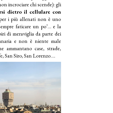
 non incrociare chi scende): gli
rsi dietro il cellulare con
per i più allenati non è uno
sempre faticare un po’… e la
iri di meraviglia da parte dei
panaria e non è niente male
che ammantano case, strade,
e, San Siro, San Lorenzo….