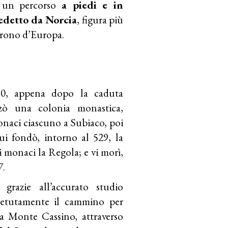
o un percorso
a piedi e in
edetto da Norcia
, figura più
trono d’Europa.
80, appena dopo la caduta
zò una colonia monastica,
onaci ciascuno a Subiaco, poi
ui fondò, intorno al 529, la
 monaci la Regola; e vi morì,
7.
grazie all’accurato studio
ipetutamente il cammino per
 a Monte Cassino, attraverso