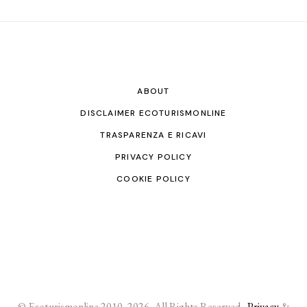
ABOUT
DISCLAIMER ECOTURISMONLINE
TRASPARENZA E RICAVI
PRIVACY POLICY
COOKIE POLICY
© Ecoturismonline 2010- 2026, All Rights Reserved -
Privacy
&