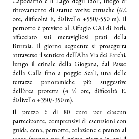
Capodarno e il Lago degli Idoli, luogo di
ritrovamento di statue votive etrusche (6½
ore, difficoltà E, dislivello +550/-550 m). Il
pernotto è previsto al Rifugio CAI di Forlì,
affacciato sui meravigliosi prati della
Burraia. Il giorno seguente si proseguirà
attraverso il sentiero dell’Alta Via dei Parchi,
lungo il crinale della Giogana, dal Passo
della Calla fino a poggio Scali, una delle
terrazze panoramiche più suggestive
dell’area protetta (4 ½ ore, difficoltà E,
dislivello +350/-350 m).
Il prezzo è di 80 euro per ciascun
partecipante, comprensivi di escursioni con
guida, cena, pernotto, colazione e pranzo al
sacco (tranne per il primo giorno in cui il