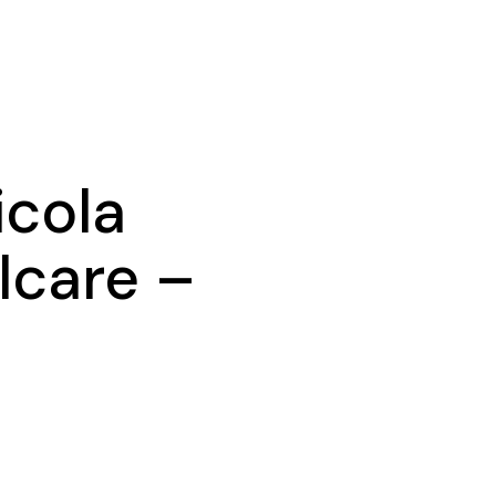
icola
alcare –