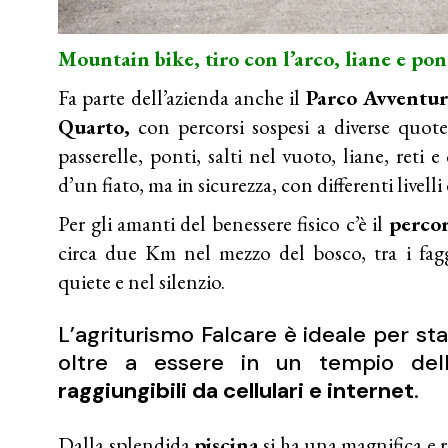
Mountain bike, tiro con l’arco, liane e pon
Fa parte dell’azienda anche il
Parco Avventur
Quarto,
con percorsi sospesi a diverse quote d
passerelle, ponti, salti nel vuoto, liane, reti 
d’un fiato, ma in sicurezza, con differenti livelli 
Per gli amanti del benessere fisico c’è il
percor
circa due Km nel mezzo del bosco, tra i faggi
quiete e nel silenzio.
L’agriturismo Falcare è ideale per 
oltre a essere in un tempio del
raggiungibili da cellulari e internet
.
Dalla splendida
piscina
si ha una magnifica e r