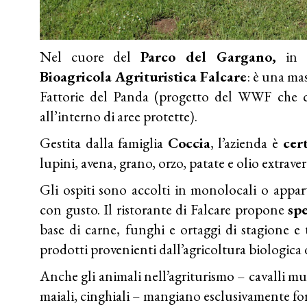
Nel cuore del
Parco del Gargano,
in 
Bioagricola Agrituristica Falcare
: è una mas
Fattorie del Panda (progetto del WWF che co
all’interno di aree protette).
Gestita dalla famiglia
Coccia
, l’azienda è
cert
lupini, avena, grano, orzo, patate e olio extraver
Gli ospiti sono accolti in monolocali o appar
con gusto. Il ristorante di Falcare propone
spe
base di carne, funghi e ortaggi di stagione e 
prodotti provenienti dall’agricoltura biologica 
Anche gli animali nell’agriturismo – cavalli mur
maiali, cinghiali – mangiano esclusivamente fora