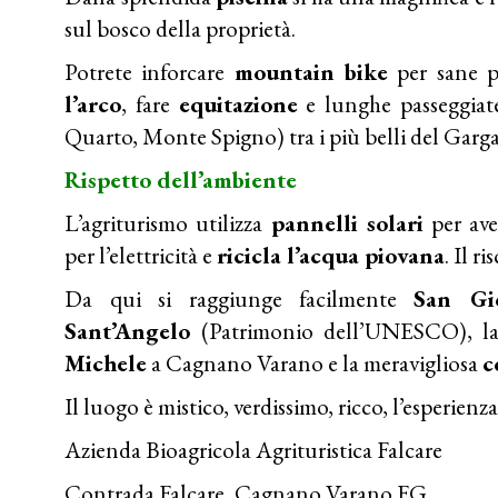
sul bosco della proprietà.
Potrete inforcare
mountain bike
per sane p
l’arco
, fare
equitazione
e lunghe passeggiate
Quarto, Monte Spigno) tra i più belli del Garg
Rispetto dell’ambiente
L’agriturismo utilizza
pannelli solari
per ave
per l’elettricità e
ricicla l’acqua piovana
. Il r
Da qui si raggiunge facilmente
San Gi
Sant’Angelo
(Patrimonio dell’UNESCO), la 
Michele
a Cagnano Varano e la meravigliosa
c
Il luogo è mistico, verdissimo, ricco, l’esperien
Azienda Bioagricola Agrituristica Falcare
Contrada Falcare, Cagnano Varano FG