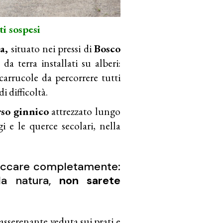
ti sospesi
a,
situato nei pressi di
Bosco
a terra installati su alberi:
e carrucole da percorrere tutti
di difficoltà.
so ginnico
attrezzato lungo
 e le querce secolari, nella
staccare completamente:
la natura,
non sarete
asserenante veduta sui prati e