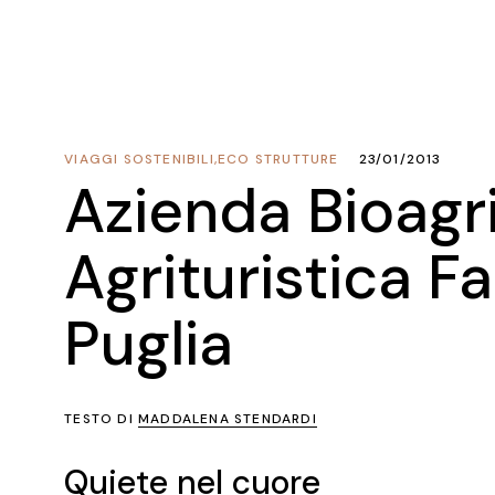
VIAGGI SOSTENIBILI
,
ECO STRUTTURE
23/01/2013
Azienda Bioagr
Agrituristica F
Puglia
TESTO DI
MADDALENA STENDARDI
Quiete nel cuore