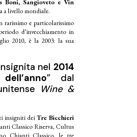
us Boni, Sangioveto e Vin
ta a livello mondiale.
un rarissimo e particolarissimo
periodo d’invecchiamento in
glio 2010, è la 2003: la sua
insignita nel
2014
 dell’anno
” dal
tunitense
Wine &
ti insigniti dei
Tre Bicchieri
anti Classico Riserva, Cultus
o Chianti Classico, le tre