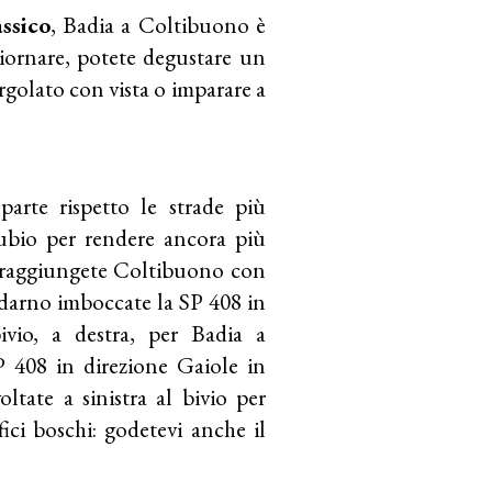
ssico
, Badia a Coltibuono è
giornare, potete degustare un
golato con vista o imparare a
parte rispetto le strade più
nubio per rendere ancora più
ze raggiungete Coltibuono con
aldarno imboccate la SP 408 in
ivio, a destra, per Badia a
P 408 in direzione Gaiole in
tate a sinistra al bivio per
fici boschi: godetevi anche il