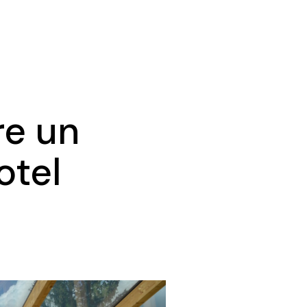
re un
otel