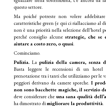
sguazzare nella sostenibilità, c’è ancora da f
questo settore.
Ma poiché potreste non volere addebitare
caratteristiche green (e qui ci riallacciamo al d
non è una priorità nella selezione dell’hotel p
perché consiglio alcune
strategie, che se
aiutare a costo zero, o quasi
.
Cominciamo.
Pulizia.
La
pulizia della camera, senza d
Basta leggere le recensioni di un hote
prenotazione tra i tanti che utilizziamo per le v
peggiori derivano da camere sporche.
I prod
non sono bacchette magiche, il servizio de
deve considerare che
una sana qualità dell’
ha dimostrato di
migliorare la produttività
.