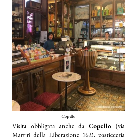
Copello
Visita obbligata anche da
Copello
(via
Martiri della Liberazione 162), pasticceria