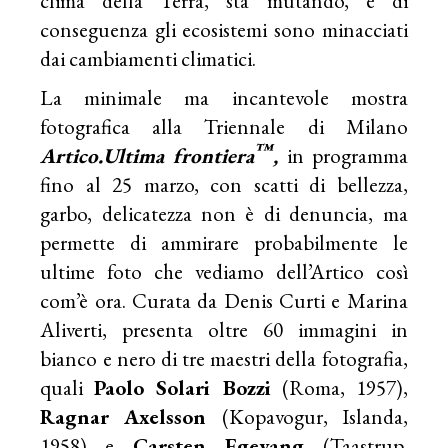
clima della Terra, sta mutando, e di
conseguenza gli ecosistemi sono minacciati
dai cambiamenti climatici.
La minimale ma incantevole mostra
fotografica alla Triennale di Milano
™
Artico.Ultima frontiera
,
in programma
fino al 25 marzo, con scatti di bellezza,
garbo, delicatezza non è di denuncia, ma
permette di ammirare probabilmente le
ultime foto che vediamo dell’Artico così
com’è ora. Curata da Denis Curti e Marina
Aliverti, presenta oltre 60 immagini in
bianco e nero di tre maestri della fotografia,
quali
Paolo Solari Bozzi
(Roma, 1957),
Ragnar Axelsson
(Kopavogur, Islanda,
1958) e
Carsten Egevang
(Taastrup,