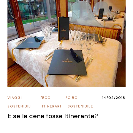
VIAGGI
/
ECO
/
CIBO
14/02/2018
SOSTENIBILI
ITINERARI
SOSTENIBILE
E se la cena fosse itinerante?