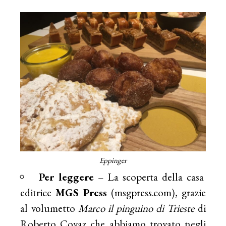
Eppinger
Per leggere
– La scoperta della casa
editrice
MGS Press
(
msgpress.com
), grazie
al volumetto
Marco il pinguino di Trieste
di
Roberto Covaz che abbiamo trovato negli