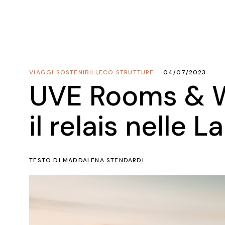
VIAGGI SOSTENIBILI
,
ECO STRUTTURE
04/07/2023
UVE Rooms & W
il relais nelle 
TESTO DI
MADDALENA STENDARDI